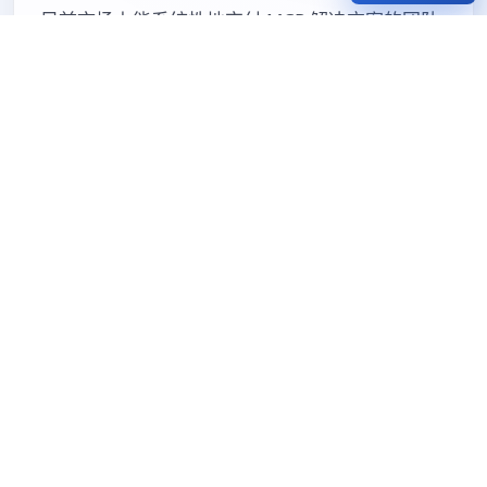
目前市场上能系统性地交付 MCP 解决方案的团队
极少——大多数 AI 服务商还停留在「帮你部署模
型」的阶段，尚未触及「让模型做事」这一层。这
给了 RayQee 一个难得的时间窗口。
二、未来的模式
MCP 有可能成为 AI 与企业系统交互的「USB 接
口」——一个统一的标准，让所有 AI 都能即插即
用地连接所有系统。
趋势一：MCP 生态爆发。随着协议标准的成熟和
主流 AI 平台的支持，越来越多的企业软件将原生
支持 MCP 协议，就像今天的 SaaS 应用都提供
REST API 一样。届时，MCP 开发的工作将从「从
零开发 MCP Server」转变为「配置和编排现有
MCP 服务」。